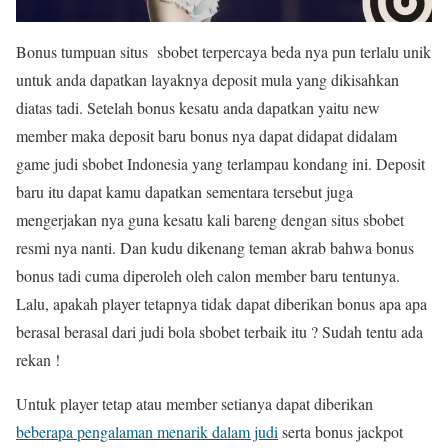
Bonus tumpuan situs sbobet terpercaya beda nya pun terlalu unik
untuk anda dapatkan layaknya deposit mula yang dikisahkan
diatas tadi. Setelah bonus kesatu anda dapatkan yaitu new
member maka deposit baru bonus nya dapat didapat didalam
game judi sbobet Indonesia yang terlampau kondang ini. Deposit
baru itu dapat kamu dapatkan sementara tersebut juga
mengerjakan nya guna kesatu kali bareng dengan situs sbobet
resmi nya nanti. Dan kudu dikenang teman akrab bahwa bonus
bonus tadi cuma diperoleh oleh calon member baru tentunya.
Lalu, apakah player tetapnya tidak dapat diberikan bonus apa apa
berasal berasal dari judi bola sbobet terbaik itu ? Sudah tentu ada
rekan !
Untuk player tetap atau member setianya dapat diberikan
beberapa pengalaman menarik dalam judi
serta bonus jackpot