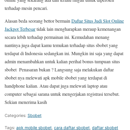
terhadap mesin pencari.
Alasan beda seorang bettor bermain
Daftar Situs Judi Slot Online
Jackpot Terbesar
tidak lain mengharapkan meraup kemenangan
secara lebih terhadap permainan ini. Kemudahan menang
nantinya juga dapat kamu temukan terhadap situs sbobet yang
terdapat di Indonesia sedangkan ini. Mungkin ini saja yang dapat
admin menambahkan untuk kalian perihal bonus tumpuan situs
sbobet Penasaran bukan ? Langsung saja melakukan daftar
sbobet nya melewati apk mobile sbobet yang terdapat di
handphone kalian. Atau dapat juga melewati laptop atau
computer sebagai sarana untuk mengerjakan registrasi tersebut.
Sekian menerima kasih
Categories:
Sbobet
Tags:
apk mobile sbobet
,
cara daftar sbobet
,
daftar sbobet